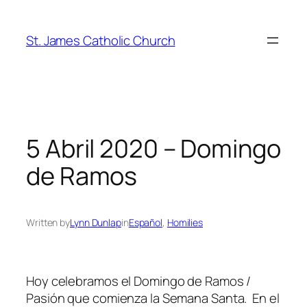
Skip
to
St. James Catholic Church
content
5 Abril 2020 – Domingo
de Ramos
Written by
Lynn Dunlap
in
Español
, 
Homilies
Hoy celebramos el Domingo de Ramos /
Pasión que comienza la Semana Santa. En el